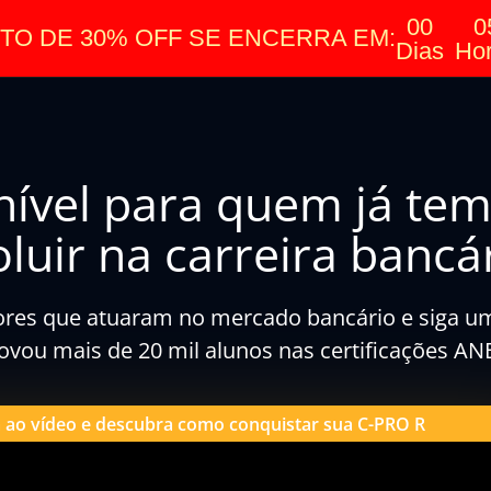
00
0
TO DE 30% OFF SE ENCERRA EM:
Dias
Ho
nível para quem já te
luir na carreira bancár
res que atuaram no mercado bancário e siga u
ovou mais de 20 mil alunos nas certificações A
a ao vídeo e descubra como conquistar sua C-PRO R