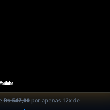
e
R$ 547,00
por apenas 12x de