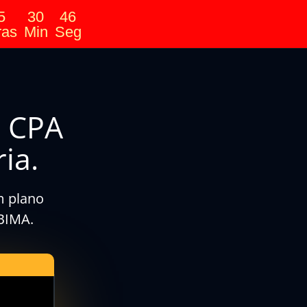
5
30
45
ras
Min
Seg
m CPA
ia.
m plano
NBIMA.